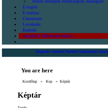
Rendi ünnepek emléknapok imanapok
E-napló
E-menza
Classroom
Levelezés
Keresés
Alapfokú Művészeti Iskola
.
Dugonics András Piarista Gimnázium Alapfo
You are here
Kezdőlap
»
Kep
»
Képtár
Képtár
Tanév