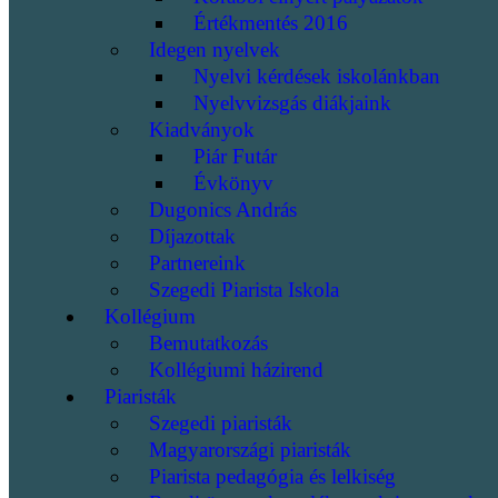
Értékmentés 2016
Idegen nyelvek
Nyelvi kérdések iskolánkban
Nyelvvizsgás diákjaink
Kiadványok
Piár Futár
Évkönyv
Dugonics András
Díjazottak
Partnereink
Szegedi Piarista Iskola
Kollégium
Bemutatkozás
Kollégiumi házirend
Piaristák
Szegedi piaristák
Magyarországi piaristák
Piarista pedagógia és lelkiség