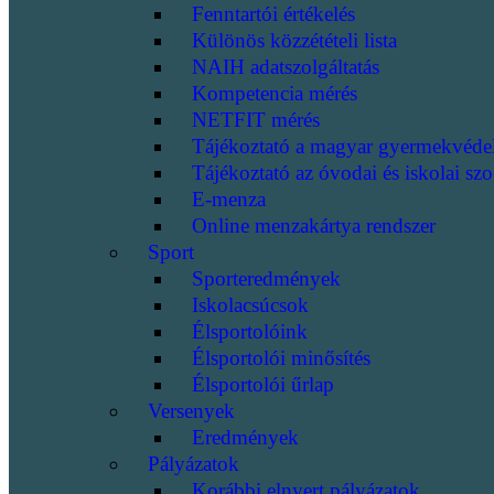
Fenntartói értékelés
Különös közzétételi lista
NAIH adatszolgáltatás
Kompetencia mérés
NETFIT mérés
Tájékoztató a magyar gyermekvéde
Tájékoztató az óvodai és iskolai szo
E-menza
Online menzakártya rendszer
Sport
Sporteredmények
Iskolacsúcsok
Élsportolóink
Élsportolói minősítés
Élsportolói űrlap
Versenyek
Eredmények
Pályázatok
Korábbi elnyert pályázatok