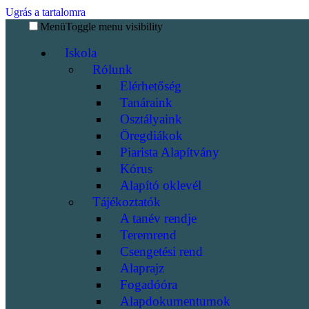
Ugrás a tartalomra
Menü
Toggle menu visibility
Iskola
Rólunk
Elérhetőség
Tanáraink
Osztályaink
Öregdiákok
Piarista Alapítvány
Kórus
Alapító oklevél
Tájékoztatók
A tanév rendje
Teremrend
Csengetési rend
Alaprajz
Fogadóóra
Alapdokumentumok