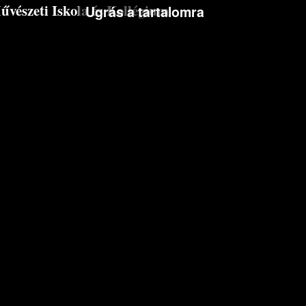
észeti Iskola és Kollégium
Ugrás a tartalomra