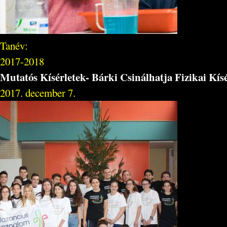
Tanév:
2017-2018
Mutatós Kísérletek- Bárki Csinálhatja Fizikai Kís
2017. december 7.