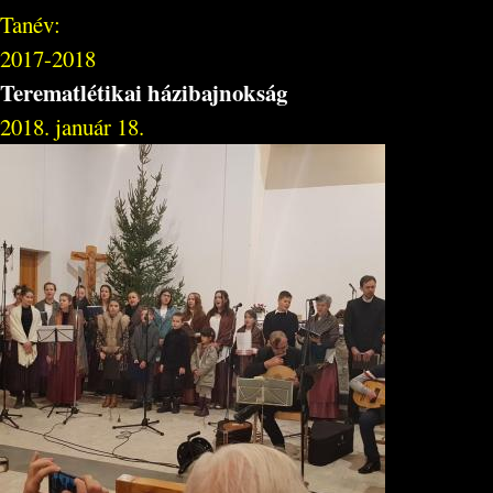
Tanév:
2017-2018
Terematlétikai házibajnokság
2018. január 18.