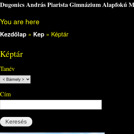
Dugonics András Piarista Gimnázium Alapfokú Műv
You are here
Kezdőlap
»
Kep
»
Képtár
Képtár
Tanév
Cím