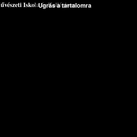
észeti Iskola és Kollégium
Ugrás a tartalomra