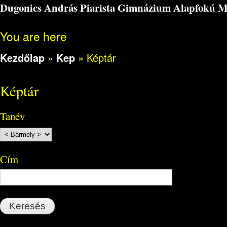
Dugonics András Piarista Gimnázium Alapfokú Műv
You are here
Kezdőlap
»
Kep
»
Képtár
Képtár
Tanév
Cím