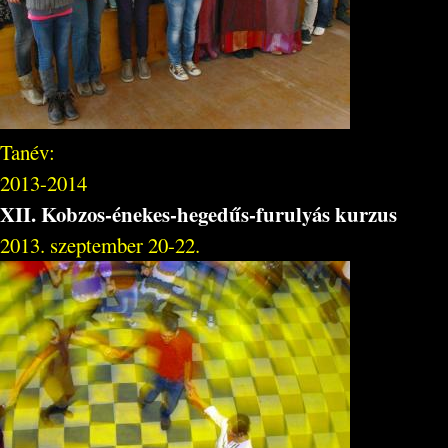
Tanév:
2013-2014
XII. Kobzos-énekes-hegedűs-furulyás kurzus
2013. szeptember 20-22.