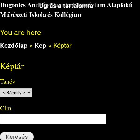
Dugonics András Piarista Gimnázium Alapfokú
Ugrás a tartalomra
Művészeti Iskola és Kollégium
You are here
Kezdőlap
»
Kep
»
Képtár
Képtár
Tanév
Cím