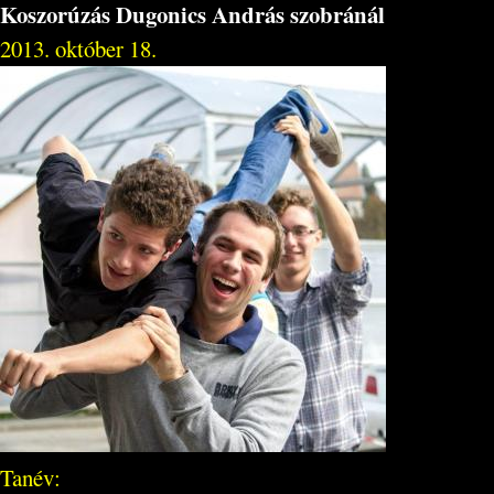
Koszorúzás Dugonics András szobránál
2013. október 18.
Tanév: