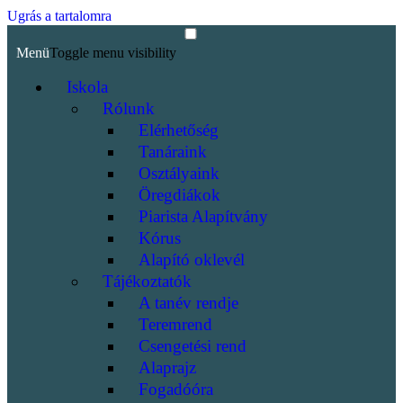
Ugrás a tartalomra
Menü
Toggle menu visibility
Iskola
Rólunk
Elérhetőség
Tanáraink
Osztályaink
Öregdiákok
Piarista Alapítvány
Kórus
Alapító oklevél
Tájékoztatók
A tanév rendje
Teremrend
Csengetési rend
Alaprajz
Fogadóóra