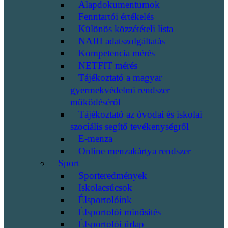
Alapdokumentumok
Fenntartói értékelés
Különös közzétételi lista
NAIH adatszolgáltatás
Kompetencia mérés
NETFIT mérés
Tájékoztató a magyar
gyermekvédelmi rendszer
működéséről
Tájékoztató az óvodai és iskolai
szociális segítő tevékenységről
E-menza
Online menzakártya rendszer
Sport
Sporteredmények
Iskolacsúcsok
Élsportolóink
Élsportolói minősítés
Élsportolói űrlap