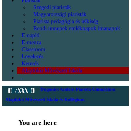
Piaristák
Szegedi piaristák
Magyarországi piaristák
Piarista pedagógia és lelkiség
Rendi ünnepek emléknapok imanapok
E-napló
E-menza
Classroom
Levelezés
Keresés
Alapfokú Művészeti Iskola
.
Dugonics András Piarista Gimnázium
Alapfokú Művészeti Iskola és Kollégium
You are here