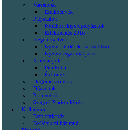
Versenyek
Eredmények
Pályázatok
Korábbi elnyert pályázatok
Értékmentés 2016
Idegen nyelvek
Nyelvi kérdések iskolánkban
Nyelvvizsgás diákjaink
Kiadványok
Piár Futár
Évkönyv
Dugonics András
Díjazottak
Partnereink
Szegedi Piarista Iskola
Kollégium
Bemutatkozás
Kollégiumi házirend