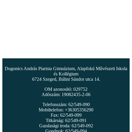
Dugonics András Piarista Gimnázium, Alapfokú Művészeti Iskola
és Kollégium
6724 Szeged, Bálint Sándor utca 14.
OM azonosító: 029752
Adószám: 19082435-2-06
Telefonszám: 62/549-090
Mobiltelefon: +36305356290
Fax: 62/549-099
Titkárság: 62/549-091
Gazdasági iroda: 62/549-092
Gondnok: 62/549-094