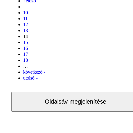
‹ előző
…
10
11
12
13
14
15
16
17
18
…
következő ›
utolsó »
Oldalsáv megjelenítése