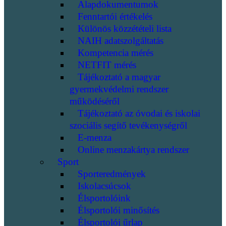
Alapdokumentumok
Fenntartói értékelés
Különös közzétételi lista
NAIH adatszolgáltatás
Kompetencia mérés
NETFIT mérés
Tájékoztató a magyar
gyermekvédelmi rendszer
működéséről
Tájékoztató az óvodai és iskolai
szociális segítő tevékenységről
E-menza
Online menzakártya rendszer
Sport
Sporteredmények
Iskolacsúcsok
Élsportolóink
Élsportolói minősítés
Élsportolói űrlap