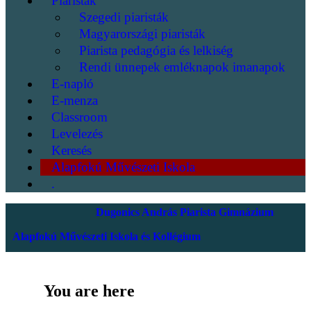
Piaristák
Szegedi piaristák
Magyarországi piaristák
Piarista pedagógia és lelkiség
Rendi ünnepek emléknapok imanapok
E-napló
E-menza
Classroom
Levelezés
Keresés
Alapfokú Művészeti Iskola
.
Dugonics András Piarista Gimnázium
Alapfokú Művészeti Iskola és Kollégium
You are here