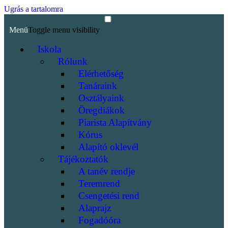
Ugrás a tartalomra
Menü
Toggle menu visibility
Iskola
Rólunk
Elérhetőség
Tanáraink
Osztályaink
Öregdiákok
Piarista Alapítvány
Kórus
Alapító oklevél
Tájékoztatók
A tanév rendje
Teremrend
Csengetési rend
Alaprajz
Fogadóóra