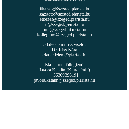
titkarsag@szeged.piarista.hu
igazgato@szeged.piarista.hu
etkezes@szeged.piarista.hu
it@szeged.piarista.hu
ami@szeged.piarista.hu
kollegium@szeged.piarista.hu
adatvédelmi tisztviselő:
Dr. Kiss Nóra
adatvedelem@piarista.hu
Iskolai mentálhigiéné:
Javora Katalin (Kitty néni :)
+36309396191
javora.katalin@szeged.piarista.hu