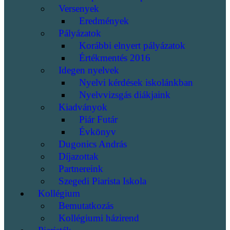
Versenyek
Eredmények
Pályázatok
Korábbi elnyert pályázatok
Értékmentés 2016
Idegen nyelvek
Nyelvi kérdések iskolánkban
Nyelvvizsgás diákjaink
Kiadványok
Piár Futár
Évkönyv
Dugonics András
Díjazottak
Partnereink
Szegedi Piarista Iskola
Kollégium
Bemutatkozás
Kollégiumi házirend