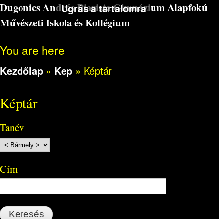
Dugonics András Piarista Gimnázium Alapfokú
Ugrás a tartalomra
Művészeti Iskola és Kollégium
You are here
Kezdőlap
»
Kep
»
Képtár
Képtár
Tanév
Cím