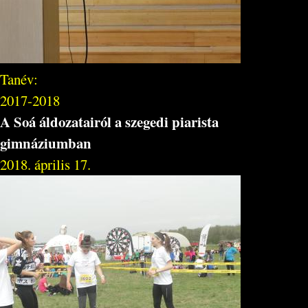
Tanév:
2017-2018
A Soá áldozatairól a szegedi piarista
gimnáziumban
2018. április 17.