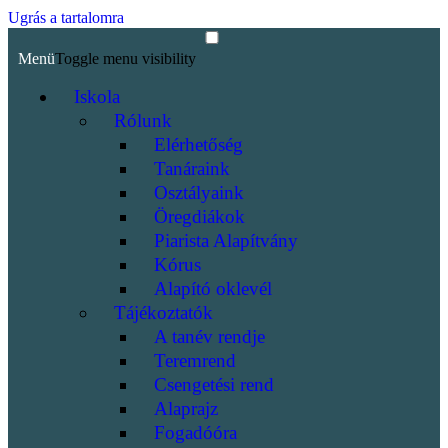
Ugrás a tartalomra
Menü
Toggle menu visibility
Iskola
Rólunk
Elérhetőség
Tanáraink
Osztályaink
Öregdiákok
Piarista Alapítvány
Kórus
Alapító oklevél
Tájékoztatók
A tanév rendje
Teremrend
Csengetési rend
Alaprajz
Fogadóóra