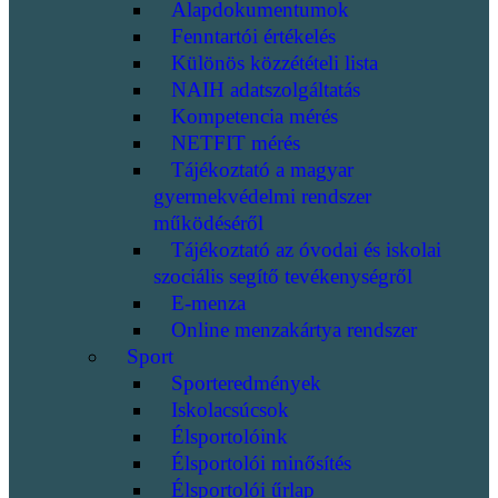
Alapdokumentumok
Fenntartói értékelés
Különös közzétételi lista
NAIH adatszolgáltatás
Kompetencia mérés
NETFIT mérés
Tájékoztató a magyar
gyermekvédelmi rendszer
működéséről
Tájékoztató az óvodai és iskolai
szociális segítő tevékenységről
E-menza
Online menzakártya rendszer
Sport
Sporteredmények
Iskolacsúcsok
Élsportolóink
Élsportolói minősítés
Élsportolói űrlap