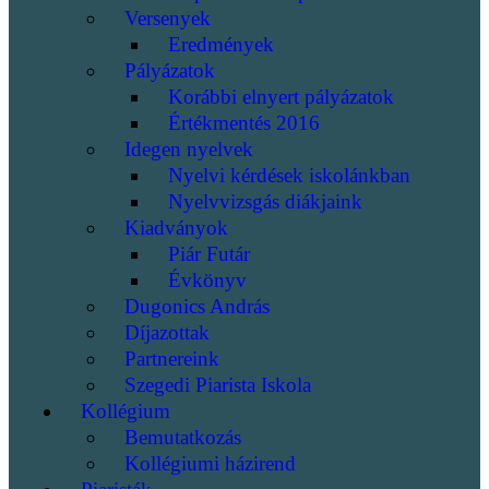
Versenyek
Eredmények
Pályázatok
Korábbi elnyert pályázatok
Értékmentés 2016
Idegen nyelvek
Nyelvi kérdések iskolánkban
Nyelvvizsgás diákjaink
Kiadványok
Piár Futár
Évkönyv
Dugonics András
Díjazottak
Partnereink
Szegedi Piarista Iskola
Kollégium
Bemutatkozás
Kollégiumi házirend