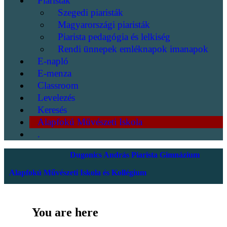
Piaristák
Szegedi piaristák
Magyarországi piaristák
Piarista pedagógia és lelkiség
Rendi ünnepek emléknapok imanapok
E-napló
E-menza
Classroom
Levelezés
Keresés
Alapfokú Művészeti Iskola
.
Dugonics András Piarista Gimnázium
Alapfokú Művészeti Iskola és Kollégium
You are here