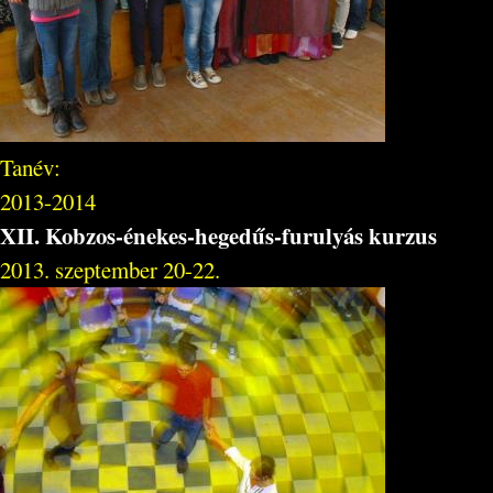
Tanév:
2013-2014
XII. Kobzos-énekes-hegedűs-furulyás kurzus
2013. szeptember 20-22.