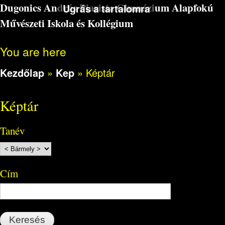
Dugonics András Piarista Gimnázium Alapfokú
Ugrás a tartalomra
Művészeti Iskola és Kollégium
You are here
Kezdőlap
»
Kep
»
Képtár
Képtár
Tanév
Cím