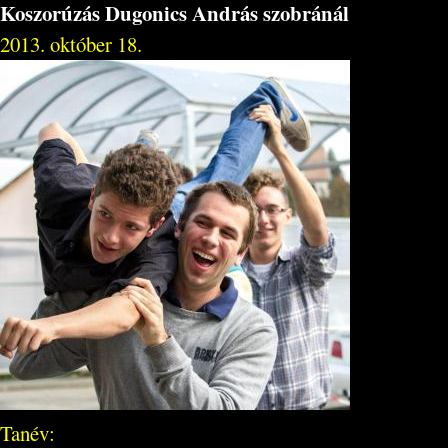
Koszorúzás Dugonics András szobránál
2013. október 18.
Tanév: