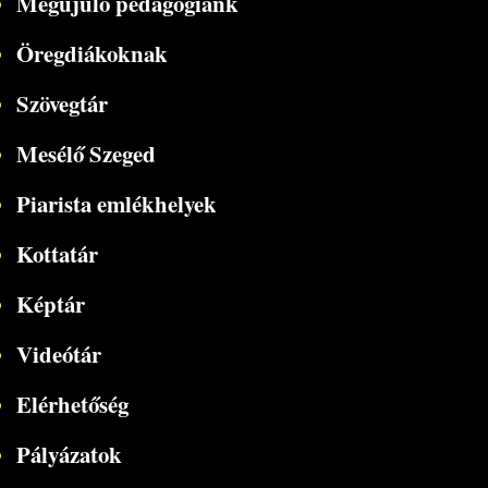
Megújuló pedagógiánk
Öregdiákoknak
Szövegtár
Mesélő Szeged
Piarista emlékhelyek
Kottatár
Képtár
Videótár
Elérhetőség
Pályázatok