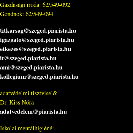
Gazdasági iroda: 62/549-092
Gondnok: 62/549-094
titkarsag@szeged.piarista.hu
igazgato@szeged.piarista.hu
etkezes@szeged.piarista.hu
it@szeged.piarista.hu
ami@szeged.piarista.hu
kollegium@szeged.piarista.hu
adatvédelmi tisztviselő:
Dr. Kiss Nóra
adatvedelem@piarista.hu
Iskolai mentálhigiéné: