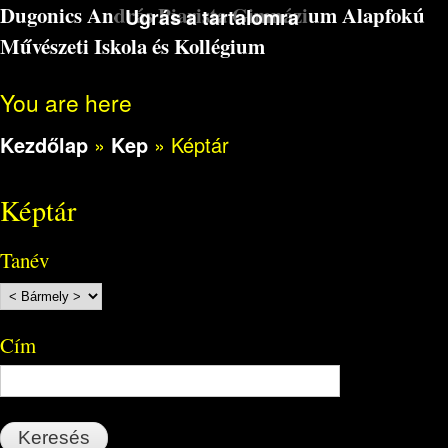
Dugonics András Piarista Gimnázium Alapfokú
Ugrás a tartalomra
Művészeti Iskola és Kollégium
You are here
Kezdőlap
»
Kep
»
Képtár
Képtár
Tanév
Cím