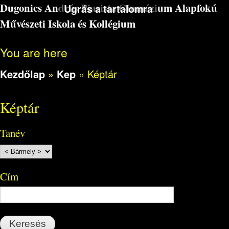
Dugonics András Piarista Gimnázium Alapfokú
Ugrás a tartalomra
Művészeti Iskola és Kollégium
You are here
Kezdőlap
»
Kep
»
Képtár
Képtár
Tanév
Cím