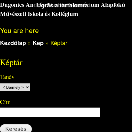
Dugonics András Piarista Gimnázium Alapfokú
Ugrás a tartalomra
Művészeti Iskola és Kollégium
You are here
Kezdőlap
»
Kep
»
Képtár
Képtár
Tanév
Cím