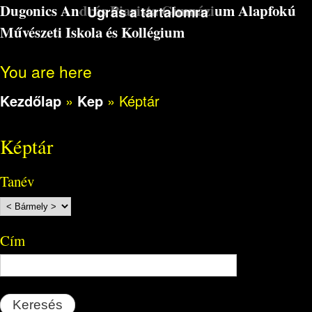
Dugonics András Piarista Gimnázium Alapfokú
Ugrás a tartalomra
Művészeti Iskola és Kollégium
You are here
Kezdőlap
»
Kep
»
Képtár
Képtár
Tanév
Cím