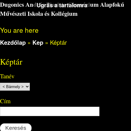
Dugonics András Piarista Gimnázium Alapfokú
Ugrás a tartalomra
Művészeti Iskola és Kollégium
You are here
Kezdőlap
»
Kep
»
Képtár
Képtár
Tanév
Cím