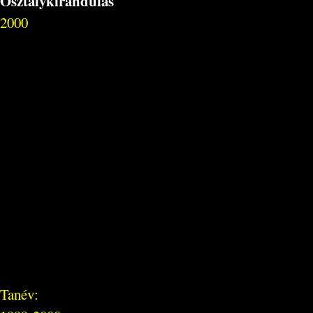
Osztálykirándulás
2000
Tanév: