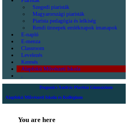
Piaristák
Szegedi piaristák
Magyarországi piaristák
Piarista pedagógia és lelkiség
Rendi ünnepek emléknapok imanapok
E-napló
E-menza
Classroom
Levelezés
Keresés
Alapfokú Művészeti Iskola
.
Dugonics András Piarista Gimnázium
Alapfokú Művészeti Iskola és Kollégium
You are here