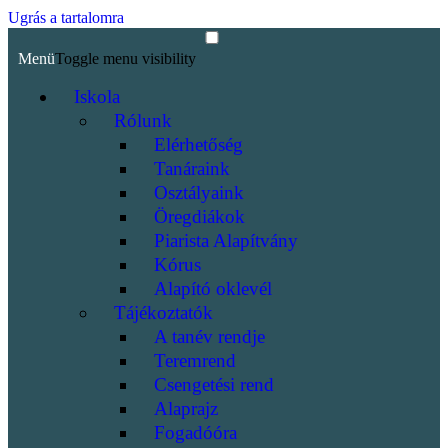
Ugrás a tartalomra
Menü
Toggle menu visibility
Iskola
Rólunk
Elérhetőség
Tanáraink
Osztályaink
Öregdiákok
Piarista Alapítvány
Kórus
Alapító oklevél
Tájékoztatók
A tanév rendje
Teremrend
Csengetési rend
Alaprajz
Fogadóóra