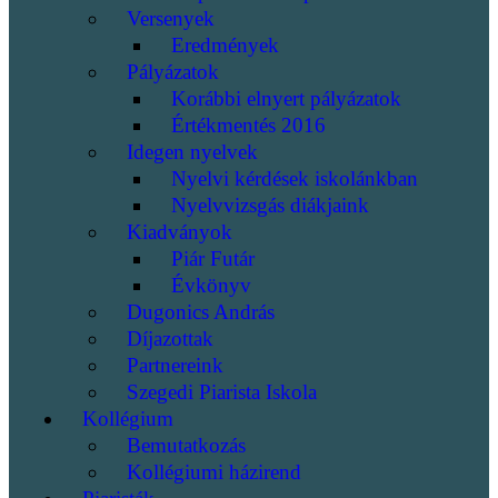
Versenyek
Eredmények
Pályázatok
Korábbi elnyert pályázatok
Értékmentés 2016
Idegen nyelvek
Nyelvi kérdések iskolánkban
Nyelvvizsgás diákjaink
Kiadványok
Piár Futár
Évkönyv
Dugonics András
Díjazottak
Partnereink
Szegedi Piarista Iskola
Kollégium
Bemutatkozás
Kollégiumi házirend