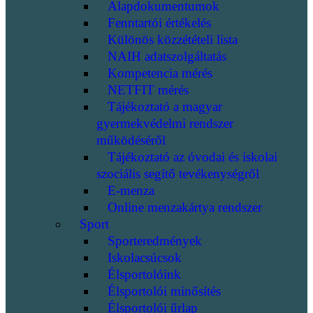
Alapdokumentumok
Fenntartói értékelés
Különös közzétételi lista
NAIH adatszolgáltatás
Kompetencia mérés
NETFIT mérés
Tájékoztató a magyar
gyermekvédelmi rendszer
működéséről
Tájékoztató az óvodai és iskolai
szociális segítő tevékenységről
E-menza
Online menzakártya rendszer
Sport
Sporteredmények
Iskolacsúcsok
Élsportolóink
Élsportolói minősítés
Élsportolói űrlap