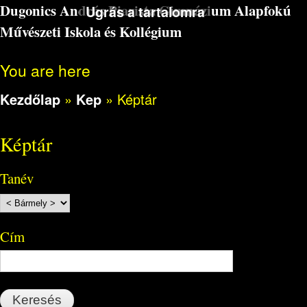
Dugonics András Piarista Gimnázium Alapfokú
Ugrás a tartalomra
Művészeti Iskola és Kollégium
You are here
Kezdőlap
»
Kep
»
Képtár
Képtár
Tanév
Cím