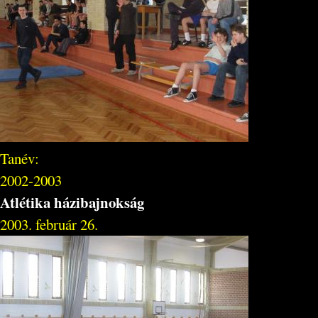
Tanév:
2002-2003
Atlétika házibajnokság
2003. február 26.