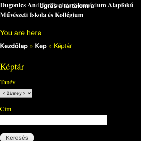
Dugonics András Piarista Gimnázium Alapfokú
Ugrás a tartalomra
Művészeti Iskola és Kollégium
You are here
Kezdőlap
»
Kep
»
Képtár
Képtár
Tanév
Cím