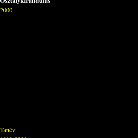
Osztálykirándulás
2000
Tanév: