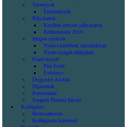
Versenyek
Eredmények
Pályázatok
Korábbi elnyert pályázatok
Értékmentés 2016
Idegen nyelvek
Nyelvi kérdések iskolánkban
Nyelvvizsgás diákjaink
Kiadványok
Piár Futár
Évkönyv
Dugonics András
Díjazottak
Partnereink
Szegedi Piarista Iskola
Kollégium
Bemutatkozás
Kollégiumi házirend