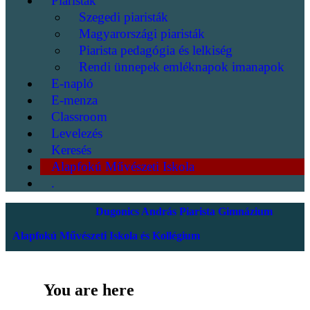
Piaristák
Szegedi piaristák
Magyarországi piaristák
Piarista pedagógia és lelkiség
Rendi ünnepek emléknapok imanapok
E-napló
E-menza
Classroom
Levelezés
Keresés
Alapfokú Művészeti Iskola
.
Dugonics András Piarista Gimnázium
Alapfokú Művészeti Iskola és Kollégium
You are here