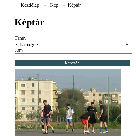
Kezdőlap
»
Kep
»
Képtár
Képtár
Tanév
Cím