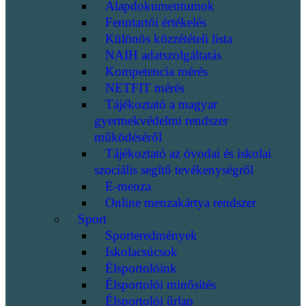
Alapdokumentumok
Fenntartói értékelés
Különös közzétételi lista
NAIH adatszolgáltatás
Kompetencia mérés
NETFIT mérés
Tájékoztató a magyar
gyermekvédelmi rendszer
működéséről
Tájékoztató az óvodai és iskolai
szociális segítő tevékenységről
E-menza
Online menzakártya rendszer
Sport
Sporteredmények
Iskolacsúcsok
Élsportolóink
Élsportolói minősítés
Élsportolói űrlap