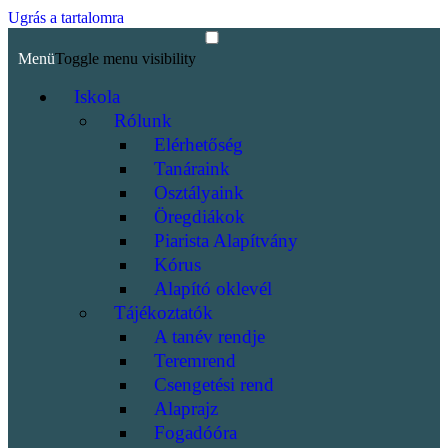
Ugrás a tartalomra
Menü
Toggle menu visibility
Iskola
Rólunk
Elérhetőség
Tanáraink
Osztályaink
Öregdiákok
Piarista Alapítvány
Kórus
Alapító oklevél
Tájékoztatók
A tanév rendje
Teremrend
Csengetési rend
Alaprajz
Fogadóóra