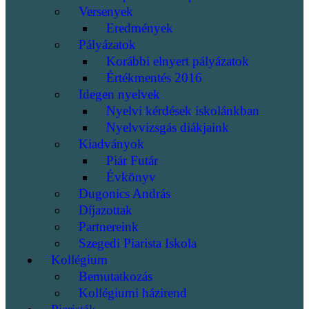
Versenyek
Eredmények
Pályázatok
Korábbi elnyert pályázatok
Értékmentés 2016
Idegen nyelvek
Nyelvi kérdések iskolánkban
Nyelvvizsgás diákjaink
Kiadványok
Piár Futár
Évkönyv
Dugonics András
Díjazottak
Partnereink
Szegedi Piarista Iskola
Kollégium
Bemutatkozás
Kollégiumi házirend