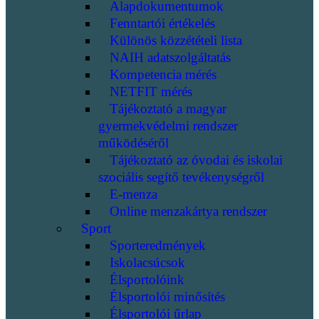
Alapdokumentumok
Fenntartói értékelés
Különös közzétételi lista
NAIH adatszolgáltatás
Kompetencia mérés
NETFIT mérés
Tájékoztató a magyar
gyermekvédelmi rendszer
működéséről
Tájékoztató az óvodai és iskolai
szociális segítő tevékenységről
E-menza
Online menzakártya rendszer
Sport
Sporteredmények
Iskolacsúcsok
Élsportolóink
Élsportolói minősítés
Élsportolói űrlap