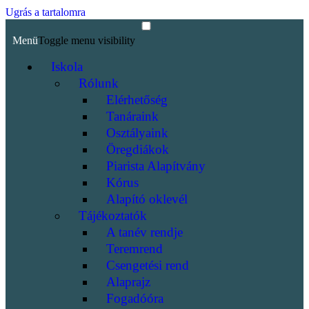
Ugrás a tartalomra
Menü
Toggle menu visibility
Iskola
Rólunk
Elérhetőség
Tanáraink
Osztályaink
Öregdiákok
Piarista Alapítvány
Kórus
Alapító oklevél
Tájékoztatók
A tanév rendje
Teremrend
Csengetési rend
Alaprajz
Fogadóóra