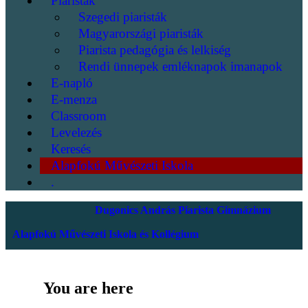
Piaristák
Szegedi piaristák
Magyarországi piaristák
Piarista pedagógia és lelkiség
Rendi ünnepek emléknapok imanapok
E-napló
E-menza
Classroom
Levelezés
Keresés
Alapfokú Művészeti Iskola
.
Dugonics András Piarista Gimnázium
Alapfokú Művészeti Iskola és Kollégium
You are here