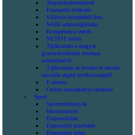
Alapdokumentumok
Fenntartói értékelés
Különös közzétételi lista
NAIH adatszolgáltatás
Kompetencia mérés
NETFIT mérés
Tájékoztató a magyar
gyermekvédelmi rendszer
működéséről
Tájékoztató az óvodai és iskolai
szociális segítő tevékenységről
E-menza
Online menzakártya rendszer
Sport
Sporteredmények
Iskolacsúcsok
Élsportolóink
Élsportolói minősítés
Élsportolói űrlap