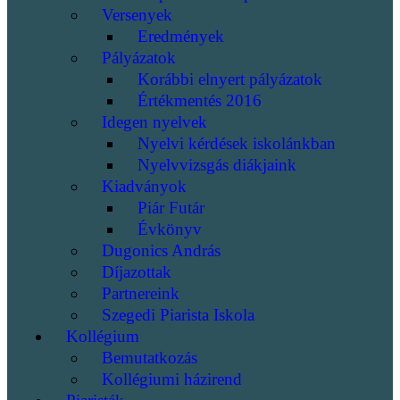
Versenyek
Eredmények
Pályázatok
Korábbi elnyert pályázatok
Értékmentés 2016
Idegen nyelvek
Nyelvi kérdések iskolánkban
Nyelvvizsgás diákjaink
Kiadványok
Piár Futár
Évkönyv
Dugonics András
Díjazottak
Partnereink
Szegedi Piarista Iskola
Kollégium
Bemutatkozás
Kollégiumi házirend