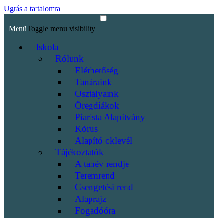
Ugrás a tartalomra
Menü
Toggle menu visibility
Iskola
Rólunk
Elérhetőség
Tanáraink
Osztályaink
Öregdiákok
Piarista Alapítvány
Kórus
Alapító oklevél
Tájékoztatók
A tanév rendje
Teremrend
Csengetési rend
Alaprajz
Fogadóóra