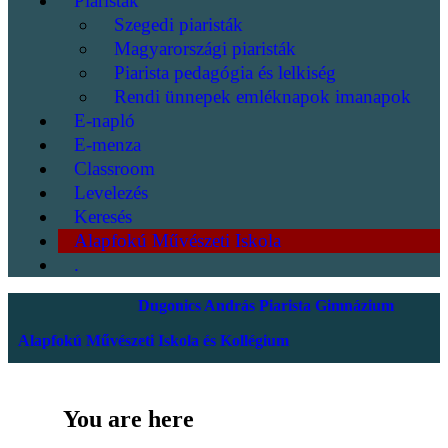
Piaristák
Szegedi piaristák
Magyarországi piaristák
Piarista pedagógia és lelkiség
Rendi ünnepek emléknapok imanapok
E-napló
E-menza
Classroom
Levelezés
Keresés
Alapfokú Művészeti Iskola
.
Dugonics András Piarista Gimnázium
Alapfokú Művészeti Iskola és Kollégium
You are here