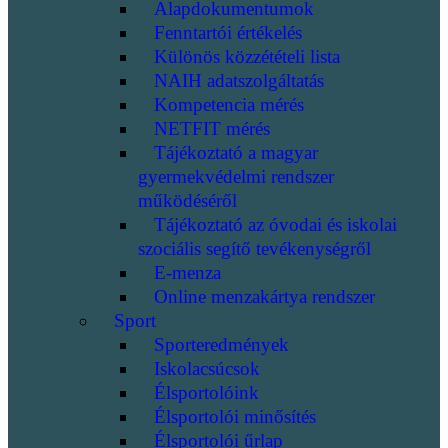
Alapdokumentumok
Fenntartói értékelés
Különös közzétételi lista
NAIH adatszolgáltatás
Kompetencia mérés
NETFIT mérés
Tájékoztató a magyar
gyermekvédelmi rendszer
működéséről
Tájékoztató az óvodai és iskolai
szociális segítő tevékenységről
E-menza
Online menzakártya rendszer
Sport
Sporteredmények
Iskolacsúcsok
Élsportolóink
Élsportolói minősítés
Élsportolói űrlap