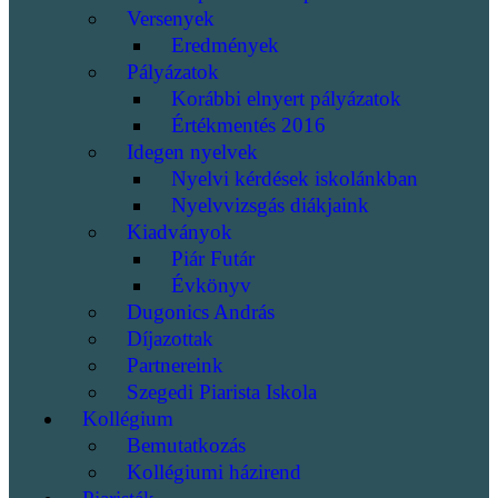
Versenyek
Eredmények
Pályázatok
Korábbi elnyert pályázatok
Értékmentés 2016
Idegen nyelvek
Nyelvi kérdések iskolánkban
Nyelvvizsgás diákjaink
Kiadványok
Piár Futár
Évkönyv
Dugonics András
Díjazottak
Partnereink
Szegedi Piarista Iskola
Kollégium
Bemutatkozás
Kollégiumi házirend