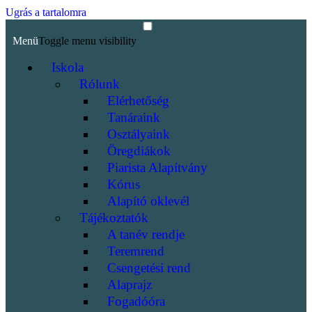
Ugrás a tartalomra
Menü
Toggle menu visibility
Iskola
Rólunk
Elérhetőség
Tanáraink
Osztályaink
Öregdiákok
Piarista Alapítvány
Kórus
Alapító oklevél
Tájékoztatók
A tanév rendje
Teremrend
Csengetési rend
Alaprajz
Fogadóóra