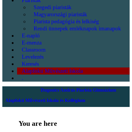
Piaristák
Szegedi piaristák
Magyarországi piaristák
Piarista pedagógia és lelkiség
Rendi ünnepek emléknapok imanapok
E-napló
E-menza
Classroom
Levelezés
Keresés
Alapfokú Művészeti Iskola
.
Dugonics András Piarista Gimnázium
Alapfokú Művészeti Iskola és Kollégium
You are here