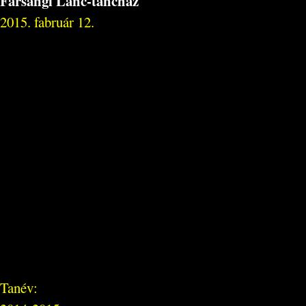
Farsangi Lánc-táncház
2015. fabruár 12.
Tanév: