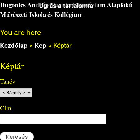
Dugonics András Piarista Gimnázium Alapfokú
Ugrás a tartalomra
Művészeti Iskola és Kollégium
You are here
Kezdőlap
»
Kep
»
Képtár
Képtár
Tanév
Cím