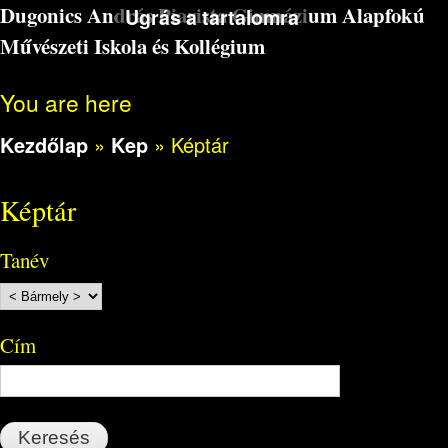
Dugonics András Piarista Gimnázium Alapfokú
Ugrás a tartalomra
Művészeti Iskola és Kollégium
You are here
Kezdőlap
»
Kep
»
Képtár
Képtár
Tanév
Cím