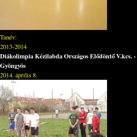
Tanév:
2013-2014
Diákolimpia Kézilabda Országos Elődöntő V.kcs. -
Gyöngyös
2014. április 8.