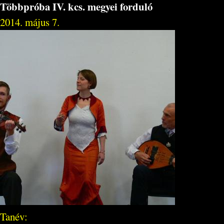
Többpróba IV. kcs. megyei forduló
2014. május 7.
Tanév: