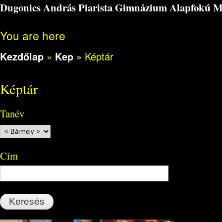
Dugonics András Piarista Gimnázium Alapfokú Műv
You are here
Kezdőlap
»
Kep
»
Képtár
Képtár
Tanév
Cím