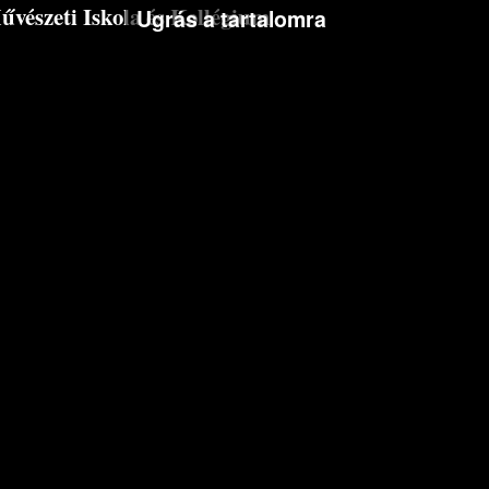
észeti Iskola és Kollégium
Ugrás a tartalomra