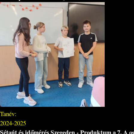
Tanév:
2024-2025
Sétaút és időmérés Szegeden - Produktum a 7. A o