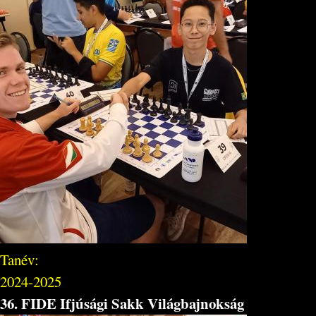
Tanév:
2024-2025
36. FIDE Ifjúsági Sakk Világbajnokság