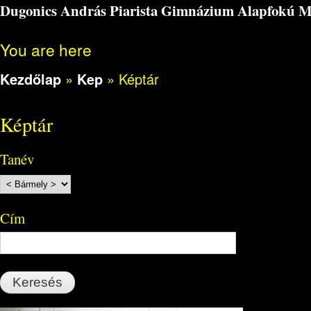
Dugonics András Piarista Gimnázium Alapfokú Műv
You are here
Kezdőlap
»
Kep
»
Képtár
Képtár
Tanév
Cím