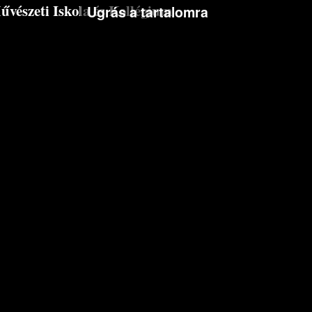
észeti Iskola és Kollégium
Ugrás a tartalomra