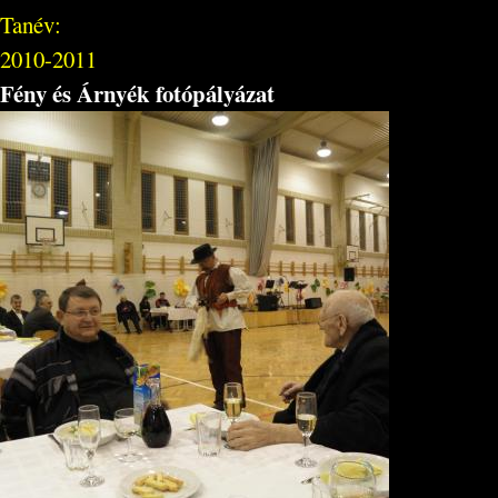
Tanév:
2010-2011
Fény és Árnyék fotópályázat