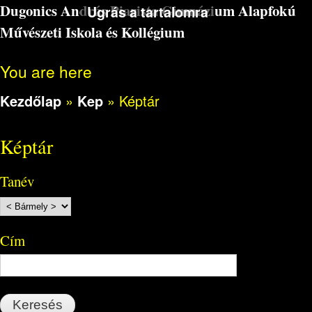
Dugonics András Piarista Gimnázium Alapfokú
Ugrás a tartalomra
Művészeti Iskola és Kollégium
You are here
Kezdőlap
»
Kep
»
Képtár
Képtár
Tanév
Cím