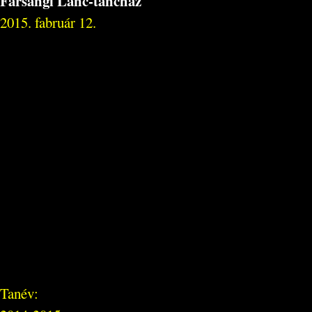
Farsangi Lánc-táncház
2015. fabruár 12.
Tanév: