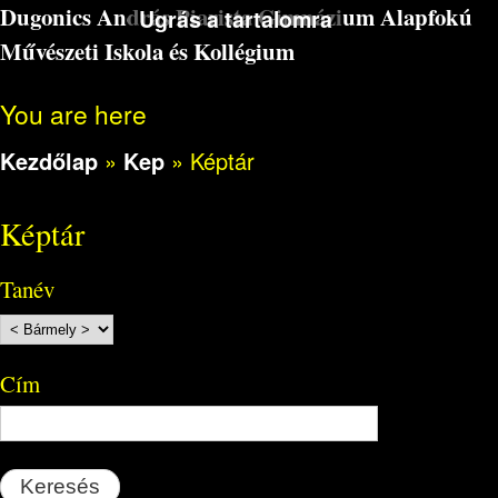
Dugonics András Piarista Gimnázium Alapfokú
Ugrás a tartalomra
Művészeti Iskola és Kollégium
You are here
Kezdőlap
»
Kep
»
Képtár
Képtár
Tanév
Cím