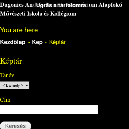
Dugonics András Piarista Gimnázium Alapfokú
Ugrás a tartalomra
Művészeti Iskola és Kollégium
You are here
Kezdőlap
»
Kep
»
Képtár
Képtár
Tanév
Cím