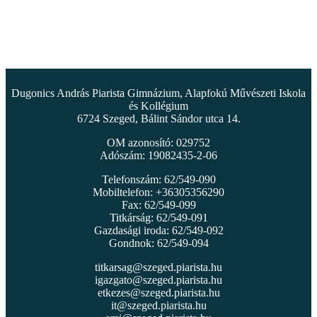
Dugonics András Piarista Gimnázium, Alapfokú Művészeti Iskola
és Kollégium
6724 Szeged, Bálint Sándor utca 14.
OM azonosító: 029752
Adószám: 19082435-2-06
Telefonszám: 62/549-090
Mobiltelefon: +36305356290
Fax: 62/549-099
Titkárság: 62/549-091
Gazdasági iroda: 62/549-092
Gondnok: 62/549-094
titkarsag@szeged.piarista.hu
igazgato@szeged.piarista.hu
etkezes@szeged.piarista.hu
it@szeged.piarista.hu