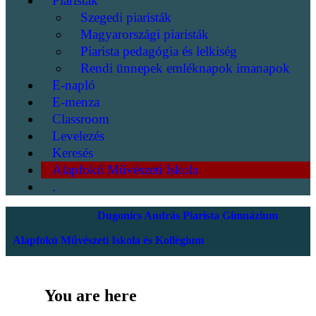
Piaristák
Szegedi piaristák
Magyarországi piaristák
Piarista pedagógia és lelkiség
Rendi ünnepek emléknapok imanapok
E-napló
E-menza
Classroom
Levelezés
Keresés
Alapfokú Művészeti Iskola
.
Dugonics András Piarista Gimnázium
Alapfokú Művészeti Iskola és Kollégium
You are here