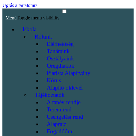
Ugrás a tartalomra
Menü
Toggle menu visibility
Iskola
Rólunk
Elérhetőség
Tanáraink
Osztályaink
Öregdiákok
Piarista Alapítvány
Kórus
Alapító oklevél
Tájékoztatók
A tanév rendje
Teremrend
Csengetési rend
Alaprajz
Fogadóóra