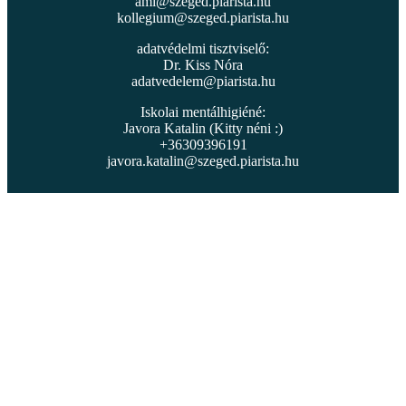
ami@szeged.piarista.hu
kollegium@szeged.piarista.hu
adatvédelmi tisztviselő:
Dr. Kiss Nóra
adatvedelem@piarista.hu
Iskolai mentálhigiéné:
Javora Katalin (Kitty néni :)
+36309396191
javora.katalin@szeged.piarista.hu