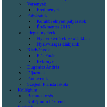
Versenyek
Eredmények
Pályázatok
Korábbi elnyert pályázatok
Értékmentés 2016
Idegen nyelvek
Nyelvi kérdések iskolánkban
Nyelvvizsgás diákjaink
Kiadványok
Piár Futár
Évkönyv
Dugonics András
Díjazottak
Partnereink
Szegedi Piarista Iskola
Kollégium
Bemutatkozás
Kollégiumi házirend