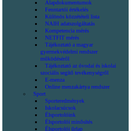
Alapdokumentumok
Fenntartói értékelés
Különös közzétételi lista
NAIH adatszolgáltatás
Kompetencia mérés
NETFIT mérés
Tájékoztató a magyar
gyermekvédelmi rendszer
működéséről
Tájékoztató az óvodai és iskolai
szociális segítő tevékenységről
E-menza
Online menzakártya rendszer
Sport
Sporteredmények
Iskolacsúcsok
Élsportolóink
Élsportolói minősítés
Élsportolói űrlap