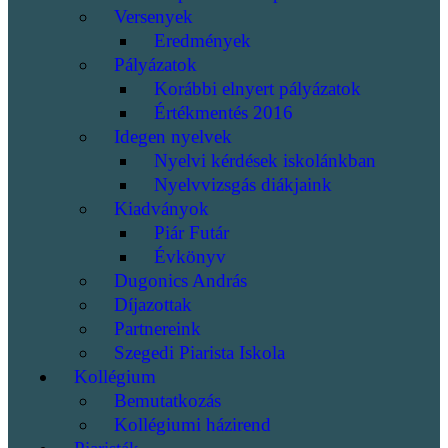
Versenyek
Eredmények
Pályázatok
Korábbi elnyert pályázatok
Értékmentés 2016
Idegen nyelvek
Nyelvi kérdések iskolánkban
Nyelvvizsgás diákjaink
Kiadványok
Piár Futár
Évkönyv
Dugonics András
Díjazottak
Partnereink
Szegedi Piarista Iskola
Kollégium
Bemutatkozás
Kollégiumi házirend