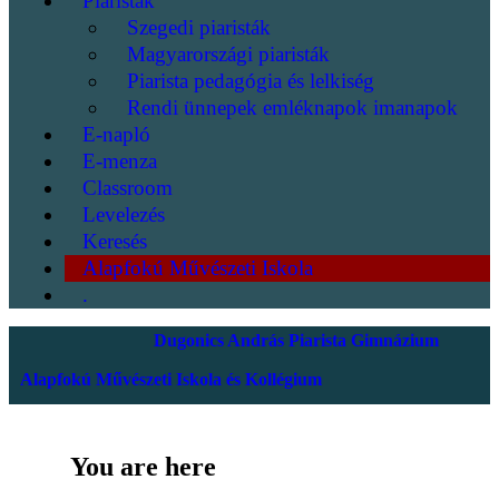
Piaristák
Szegedi piaristák
Magyarországi piaristák
Piarista pedagógia és lelkiség
Rendi ünnepek emléknapok imanapok
E-napló
E-menza
Classroom
Levelezés
Keresés
Alapfokú Művészeti Iskola
.
Dugonics András Piarista Gimnázium
Alapfokú Művészeti Iskola és Kollégium
You are here