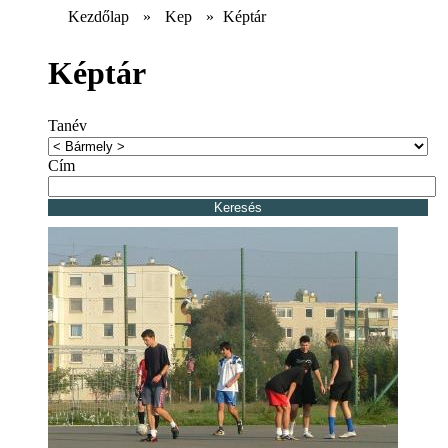
Kezdőlap
»
Kep
»
Képtár
Képtár
Tanév
Cím