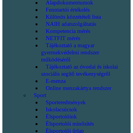
Alapdokumentumok
Fenntartói értékelés
Különös közzétételi lista
NAIH adatszolgáltatás
Kompetencia mérés
NETFIT mérés
Tájékoztató a magyar
gyermekvédelmi rendszer
működéséről
Tájékoztató az óvodai és iskolai
szociális segítő tevékenységről
E-menza
Online menzakártya rendszer
Sport
Sporteredmények
Iskolacsúcsok
Élsportolóink
Élsportolói minősítés
Élsportolói űrlap