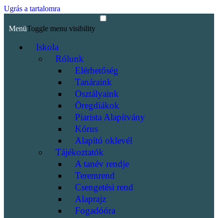
Ugrás a tartalomra
Menü
Toggle menu visibility
Iskola
Rólunk
Elérhetőség
Tanáraink
Osztályaink
Öregdiákok
Piarista Alapítvány
Kórus
Alapító oklevél
Tájékoztatók
A tanév rendje
Teremrend
Csengetési rend
Alaprajz
Fogadóóra