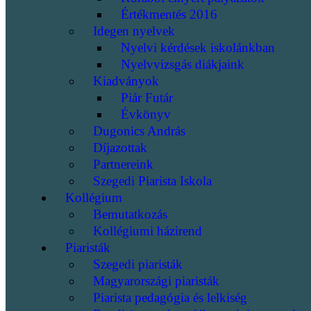
Értékmentés 2016
Idegen nyelvek
Nyelvi kérdések iskolánkban
Nyelvvizsgás diákjaink
Kiadványok
Piár Futár
Évkönyv
Dugonics András
Díjazottak
Partnereink
Szegedi Piarista Iskola
Kollégium
Bemutatkozás
Kollégiumi házirend
Piaristák
Szegedi piaristák
Magyarországi piaristák
Piarista pedagógia és lelkiség