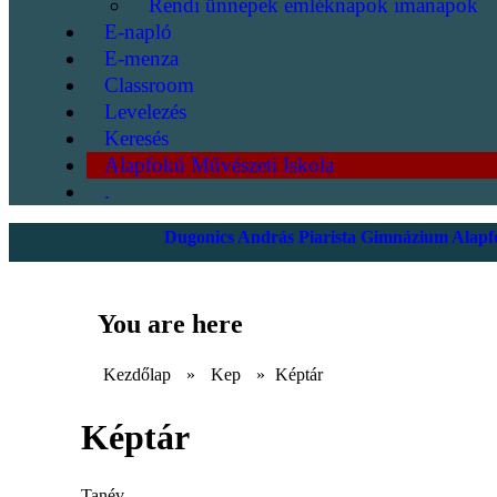
Rendi ünnepek emléknapok imanapok
E-napló
E-menza
Classroom
Levelezés
Keresés
Alapfokú Művészeti Iskola
.
Dugonics András Piarista Gimnázium Alapfo
You are here
Kezdőlap
»
Kep
»
Képtár
Képtár
Tanév