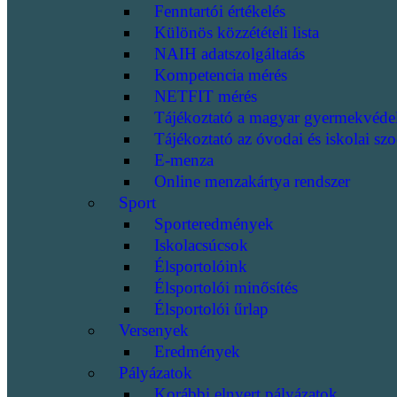
Fenntartói értékelés
Különös közzétételi lista
NAIH adatszolgáltatás
Kompetencia mérés
NETFIT mérés
Tájékoztató a magyar gyermekvéde
Tájékoztató az óvodai és iskolai szo
E-menza
Online menzakártya rendszer
Sport
Sporteredmények
Iskolacsúcsok
Élsportolóink
Élsportolói minősítés
Élsportolói űrlap
Versenyek
Eredmények
Pályázatok
Korábbi elnyert pályázatok