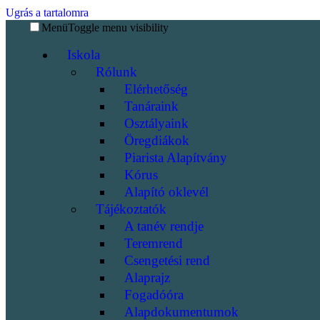
Ugrás a tartalomra
Menü
Toggle menu visibility
Iskola
Rólunk
Elérhetőség
Tanáraink
Osztályaink
Öregdiákok
Piarista Alapítvány
Kórus
Alapító oklevél
Tájékoztatók
A tanév rendje
Teremrend
Csengetési rend
Alaprajz
Fogadóóra
Alapdokumentumok