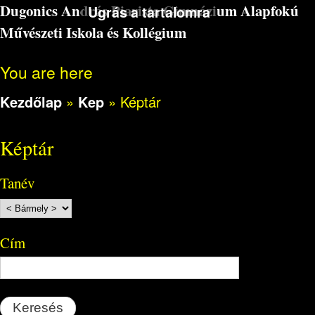
Dugonics András Piarista Gimnázium Alapfokú
Ugrás a tartalomra
Művészeti Iskola és Kollégium
You are here
Kezdőlap
»
Kep
»
Képtár
Képtár
Tanév
Cím