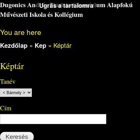
Dugonics András Piarista Gimnázium Alapfokú
Ugrás a tartalomra
Művészeti Iskola és Kollégium
You are here
Kezdőlap
»
Kep
»
Képtár
Képtár
Tanév
Cím