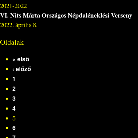
2021-2022
VI. Nits Márta Országos Népdaléneklési Verseny
2022. április 8.
Oldalak
« első
‹ előző
1
2
3
4
5
6
7