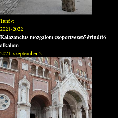
Tanév:
2021-2022
Kalazancius mozgalom csoportvezető évindító
alkalom
2021. szeptember 2.