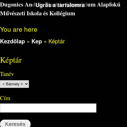
Dugonics András Piarista Gimnázium Alapfokú
Ugrás a tartalomra
Művészeti Iskola és Kollégium
You are here
Kezdőlap
»
Kep
»
Képtár
Képtár
Tanév
Cím