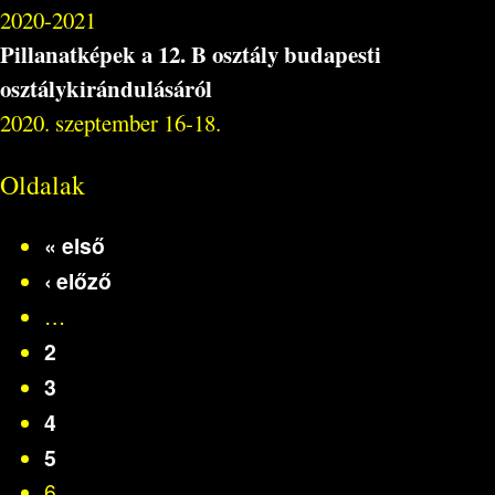
2020-2021
Pillanatképek a 12. B osztály budapesti
osztálykirándulásáról
2020. szeptember 16-18.
Oldalak
« első
‹ előző
…
2
3
4
5
6