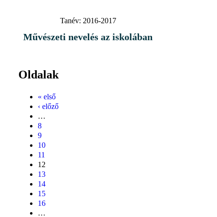
Tanév:
2016-2017
Művészeti nevelés az iskolában
Oldalak
« első
‹ előző
…
8
9
10
11
12
13
14
15
16
…