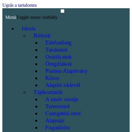
Ugrás a tartalomra
Menü
Toggle menu visibility
Iskola
Rólunk
Elérhetőség
Tanáraink
Osztályaink
Öregdiákok
Piarista Alapítvány
Kórus
Alapító oklevél
Tájékoztatók
A tanév rendje
Teremrend
Csengetési rend
Alaprajz
Fogadóóra