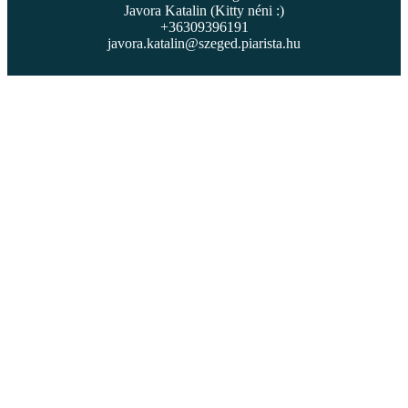
Javora Katalin (Kitty néni :)
+36309396191
javora.katalin@szeged.piarista.hu