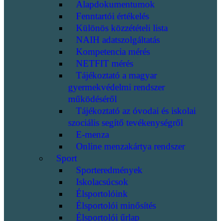
Alapdokumentumok
Fenntartói értékelés
Különös közzétételi lista
NAIH adatszolgáltatás
Kompetencia mérés
NETFIT mérés
Tájékoztató a magyar
gyermekvédelmi rendszer
működéséről
Tájékoztató az óvodai és iskolai
szociális segítő tevékenységről
E-menza
Online menzakártya rendszer
Sport
Sporteredmények
Iskolacsúcsok
Élsportolóink
Élsportolói minősítés
Élsportolói űrlap