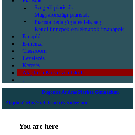
Piaristák
Szegedi piaristák
Magyarországi piaristák
Piarista pedagógia és lelkiség
Rendi ünnepek emléknapok imanapok
E-napló
E-menza
Classroom
Levelezés
Keresés
Alapfokú Művészeti Iskola
.
Dugonics András Piarista Gimnázium
Alapfokú Művészeti Iskola és Kollégium
You are here