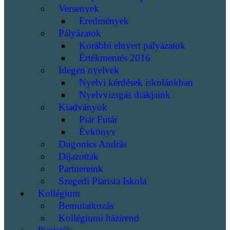
Versenyek
Eredmények
Pályázatok
Korábbi elnyert pályázatok
Értékmentés 2016
Idegen nyelvek
Nyelvi kérdések iskolánkban
Nyelvvizsgás diákjaink
Kiadványok
Piár Futár
Évkönyv
Dugonics András
Díjazottak
Partnereink
Szegedi Piarista Iskola
Kollégium
Bemutatkozás
Kollégiumi házirend