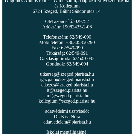
Dugonics András Piarista Gimnázium, Alapfokú Művészeti Iskola
és Kollégium
6724 Szeged, Bálint Sándor utca 14.
OM azonosító: 029752
Adószám: 19082435-2-06
Telefonszám: 62/549-090
Mobiltelefon: +36305356290
Fax: 62/549-099
Titkárság: 62/549-091
Gazdasági iroda: 62/549-092
Gondnok: 62/549-094
titkarsag@szeged.piarista.hu
igazgato@szeged.piarista.hu
etkezes@szeged.piarista.hu
it@szeged.piarista.hu
ami@szeged.piarista.hu
kollegium@szeged.piarista.hu
adatvédelmi tisztviselő:
Dr. Kiss Nóra
adatvedelem@piarista.hu
Iskolai mentálhigiéné: