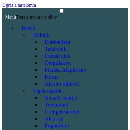
Ugrás a tartalomra
Menü
Toggle menu visibility
Iskola
Rólunk
Elérhetőség
Tanáraink
Osztályaink
Öregdiákok
Piarista Alapítvány
Kórus
Alapító oklevél
Tájékoztatók
A tanév rendje
Teremrend
Csengetési rend
Alaprajz
Fogadóóra