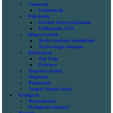
Versenyek
Eredmények
Pályázatok
Korábbi elnyert pályázatok
Értékmentés 2016
Idegen nyelvek
Nyelvi kérdések iskolánkban
Nyelvvizsgás diákjaink
Kiadványok
Piár Futár
Évkönyv
Dugonics András
Díjazottak
Partnereink
Szegedi Piarista Iskola
Kollégium
Bemutatkozás
Kollégiumi házirend