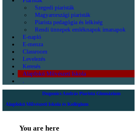
Piaristák
Szegedi piaristák
Magyarországi piaristák
Piarista pedagógia és lelkiség
Rendi ünnepek emléknapok imanapok
E-napló
E-menza
Classroom
Levelezés
Keresés
Alapfokú Művészeti Iskola
.
Dugonics András Piarista Gimnázium
Alapfokú Művészeti Iskola és Kollégium
You are here