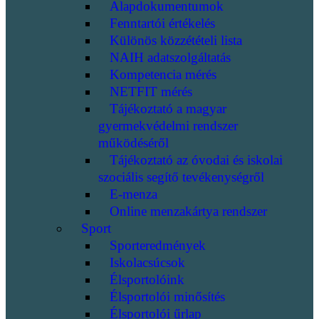
Alapdokumentumok
Fenntartói értékelés
Különös közzétételi lista
NAIH adatszolgáltatás
Kompetencia mérés
NETFIT mérés
Tájékoztató a magyar
gyermekvédelmi rendszer
működéséről
Tájékoztató az óvodai és iskolai
szociális segítő tevékenységről
E-menza
Online menzakártya rendszer
Sport
Sporteredmények
Iskolacsúcsok
Élsportolóink
Élsportolói minősítés
Élsportolói űrlap