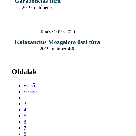
Garabonciás túra
2019. október 5.
Tanév:
2019-2020
Kalazancius Mozgalom őszi túra
2019. október 4-6.
Oldalak
« első
‹ előző
…
3
4
5
6
7
8