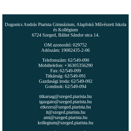
Dugonics András Piarista Gimnázium, Alapfokú Művészeti Iskola
és Kollégium
6724 Szeged, Bálint Sándor utca 14.
OM azonosító: 029752
Adószám: 19082435-2-06
Telefonszám: 62/549-090
Mobiltelefon: +36305356290
Fax: 62/549-099
Titkárság: 62/549-091
Gazdasági iroda: 62/549-092
Gondnok: 62/549-094
titkarsag@szeged.piarista.hu
igazgato@szeged.piarista.hu
etkezes@szeged.piarista.hu
it@szeged.piarista.hu
ami@szeged.piarista.hu
kollegium@szeged.piarista.hu