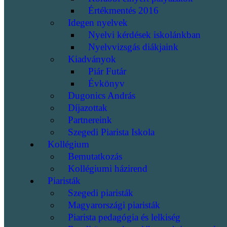
Értékmentés 2016
Idegen nyelvek
Nyelvi kérdések iskolánkban
Nyelvvizsgás diákjaink
Kiadványok
Piár Futár
Évkönyv
Dugonics András
Díjazottak
Partnereink
Szegedi Piarista Iskola
Kollégium
Bemutatkozás
Kollégiumi házirend
Piaristák
Szegedi piaristák
Magyarországi piaristák
Piarista pedagógia és lelkiség