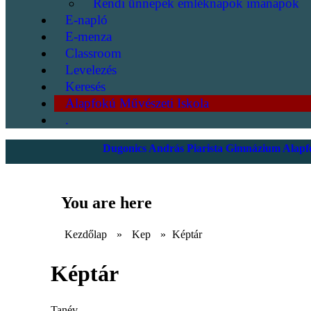
Rendi ünnepek emléknapok imanapok
E-napló
E-menza
Classroom
Levelezés
Keresés
Alapfokú Művészeti Iskola
.
Dugonics András Piarista Gimnázium Alapfo
You are here
Kezdőlap
»
Kep
»
Képtár
Képtár
Tanév