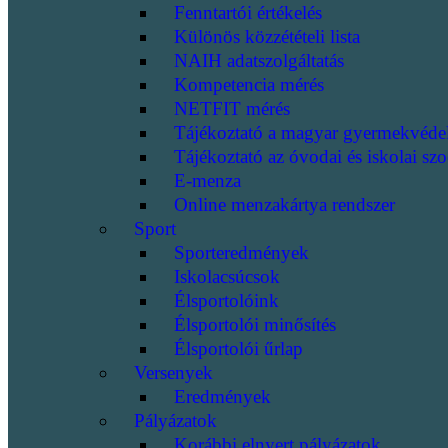
Fenntartói értékelés
Különös közzétételi lista
NAIH adatszolgáltatás
Kompetencia mérés
NETFIT mérés
Tájékoztató a magyar gyermekvéde
Tájékoztató az óvodai és iskolai szo
E-menza
Online menzakártya rendszer
Sport
Sporteredmények
Iskolacsúcsok
Élsportolóink
Élsportolói minősítés
Élsportolói űrlap
Versenyek
Eredmények
Pályázatok
Korábbi elnyert pályázatok