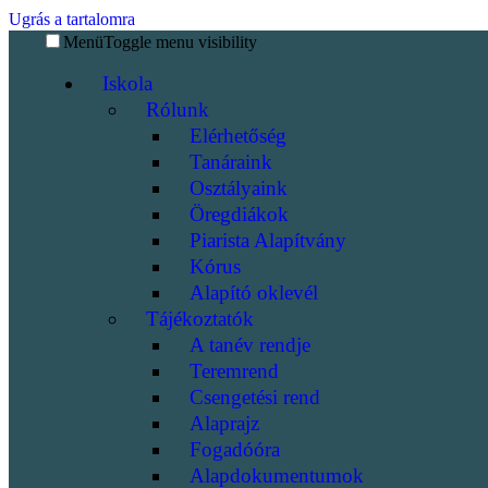
Ugrás a tartalomra
Menü
Toggle menu visibility
Iskola
Rólunk
Elérhetőség
Tanáraink
Osztályaink
Öregdiákok
Piarista Alapítvány
Kórus
Alapító oklevél
Tájékoztatók
A tanév rendje
Teremrend
Csengetési rend
Alaprajz
Fogadóóra
Alapdokumentumok