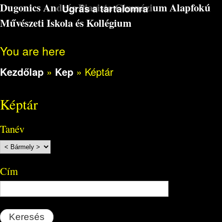
Dugonics András Piarista Gimnázium Alapfokú
Ugrás a tartalomra
Művészeti Iskola és Kollégium
You are here
Kezdőlap
»
Kep
»
Képtár
Képtár
Tanév
Cím