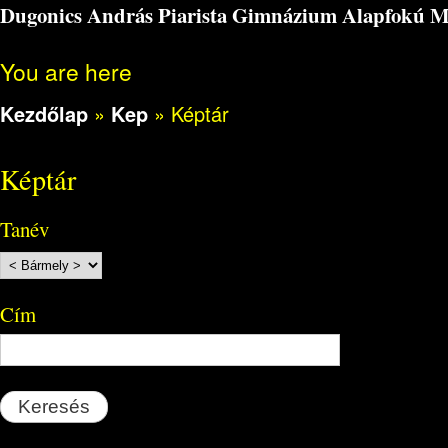
Dugonics András Piarista Gimnázium Alapfokú Műv
You are here
Kezdőlap
»
Kep
»
Képtár
Képtár
Tanév
Cím