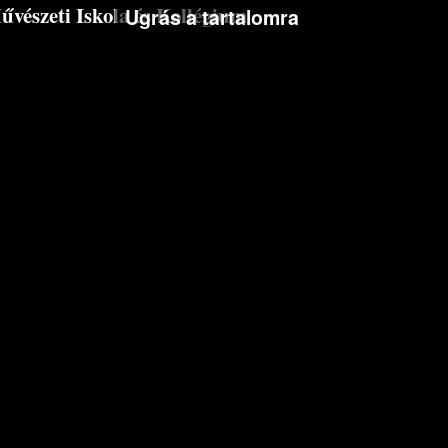
észeti Iskola és Kollégium
Ugrás a tartalomra