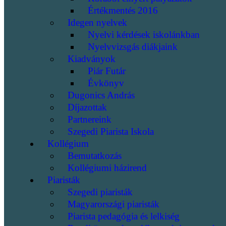
Értékmentés 2016
Idegen nyelvek
Nyelvi kérdések iskolánkban
Nyelvvizsgás diákjaink
Kiadványok
Piár Futár
Évkönyv
Dugonics András
Díjazottak
Partnereink
Szegedi Piarista Iskola
Kollégium
Bemutatkozás
Kollégiumi házirend
Piaristák
Szegedi piaristák
Magyarországi piaristák
Piarista pedagógia és lelkiség