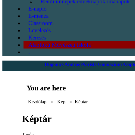
Rendi ünnepek emléknapok imanapok
E-napló
E-menza
Classroom
Levelezés
Keresés
Alapfokú Művészeti Iskola
.
Dugonics András Piarista Gimnázium Alapfo
You are here
Kezdőlap
»
Kep
»
Képtár
Képtár
Tanév