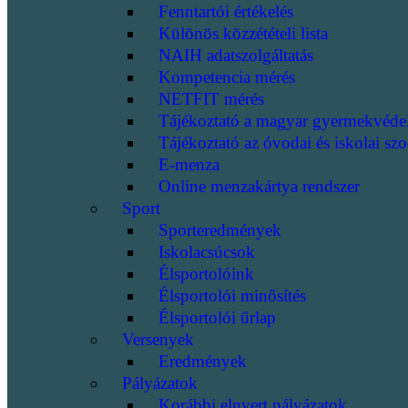
Fenntartói értékelés
Különös közzétételi lista
NAIH adatszolgáltatás
Kompetencia mérés
NETFIT mérés
Tájékoztató a magyar gyermekvéde
Tájékoztató az óvodai és iskolai szo
E-menza
Online menzakártya rendszer
Sport
Sporteredmények
Iskolacsúcsok
Élsportolóink
Élsportolói minősítés
Élsportolói űrlap
Versenyek
Eredmények
Pályázatok
Korábbi elnyert pályázatok