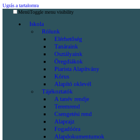
Ugrás a tartalomra
Menü
Toggle menu visibility
Iskola
Rólunk
Elérhetőség
Tanáraink
Osztályaink
Öregdiákok
Piarista Alapítvány
Kórus
Alapító oklevél
Tájékoztatók
A tanév rendje
Teremrend
Csengetési rend
Alaprajz
Fogadóóra
Alapdokumentumok