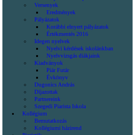
Versenyek
Eredmények
Pályázatok
Korábbi elnyert pályázatok
Értékmentés 2016
Idegen nyelvek
Nyelvi kérdések iskolánkban
Nyelvvizsgás diákjaink
Kiadványok
Piár Futár
Évkönyv
Dugonics András
Díjazottak
Partnereink
Szegedi Piarista Iskola
Kollégium
Bemutatkozás
Kollégiumi házirend