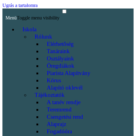
Ugrás a tartalomra
Menü
Toggle menu visibility
Iskola
Rólunk
Elérhetőség
Tanáraink
Osztályaink
Öregdiákok
Piarista Alapítvány
Kórus
Alapító oklevél
Tájékoztatók
A tanév rendje
Teremrend
Csengetési rend
Alaprajz
Fogadóóra