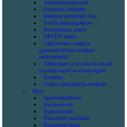
Alapdokumentumok
Fenntartói értékelés
Különös közzétételi lista
NAIH adatszolgáltatás
Kompetencia mérés
NETFIT mérés
Tájékoztató a magyar
gyermekvédelmi rendszer
működéséről
Tájékoztató az óvodai és iskolai
szociális segítő tevékenységről
E-menza
Online menzakártya rendszer
Sport
Sporteredmények
Iskolacsúcsok
Élsportolóink
Élsportolói minősítés
Élsportolói űrlap