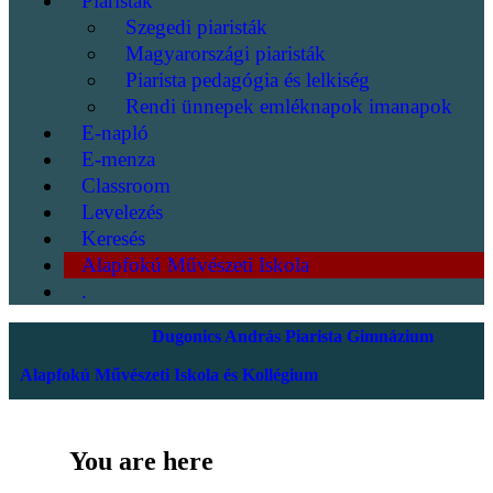
Piaristák
Szegedi piaristák
Magyarországi piaristák
Piarista pedagógia és lelkiség
Rendi ünnepek emléknapok imanapok
E-napló
E-menza
Classroom
Levelezés
Keresés
Alapfokú Művészeti Iskola
.
Dugonics András Piarista Gimnázium
Alapfokú Művészeti Iskola és Kollégium
You are here