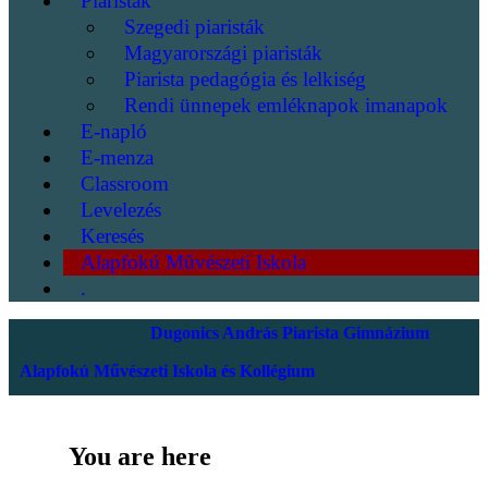
Piaristák
Szegedi piaristák
Magyarországi piaristák
Piarista pedagógia és lelkiség
Rendi ünnepek emléknapok imanapok
E-napló
E-menza
Classroom
Levelezés
Keresés
Alapfokú Művészeti Iskola
.
Dugonics András Piarista Gimnázium
Alapfokú Művészeti Iskola és Kollégium
You are here