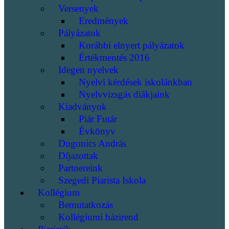
Versenyek
Eredmények
Pályázatok
Korábbi elnyert pályázatok
Értékmentés 2016
Idegen nyelvek
Nyelvi kérdések iskolánkban
Nyelvvizsgás diákjaink
Kiadványok
Piár Futár
Évkönyv
Dugonics András
Díjazottak
Partnereink
Szegedi Piarista Iskola
Kollégium
Bemutatkozás
Kollégiumi házirend