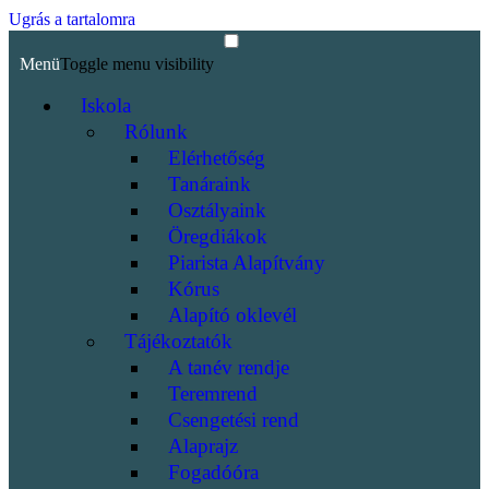
Ugrás a tartalomra
Menü
Toggle menu visibility
Iskola
Rólunk
Elérhetőség
Tanáraink
Osztályaink
Öregdiákok
Piarista Alapítvány
Kórus
Alapító oklevél
Tájékoztatók
A tanév rendje
Teremrend
Csengetési rend
Alaprajz
Fogadóóra