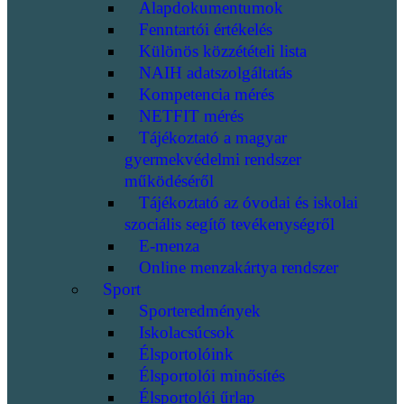
Alapdokumentumok
Fenntartói értékelés
Különös közzétételi lista
NAIH adatszolgáltatás
Kompetencia mérés
NETFIT mérés
Tájékoztató a magyar
gyermekvédelmi rendszer
működéséről
Tájékoztató az óvodai és iskolai
szociális segítő tevékenységről
E-menza
Online menzakártya rendszer
Sport
Sporteredmények
Iskolacsúcsok
Élsportolóink
Élsportolói minősítés
Élsportolói űrlap