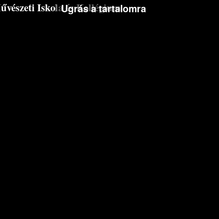
észeti Iskola és Kollégium
Ugrás a tartalomra