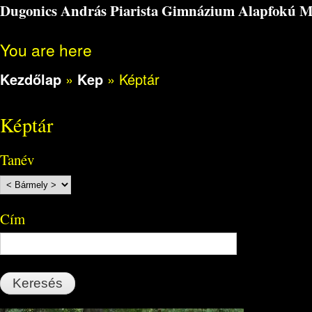
Dugonics András Piarista Gimnázium Alapfokú Műv
You are here
Kezdőlap
»
Kep
»
Képtár
Képtár
Tanév
Cím