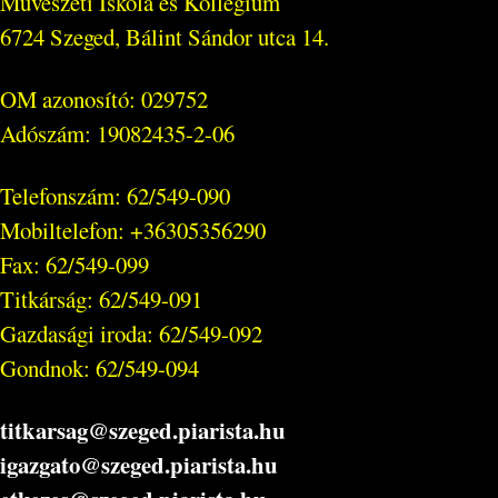
Művészeti Iskola és Kollégium
6724 Szeged, Bálint Sándor utca 14.
OM azonosító: 029752
Adószám: 19082435-2-06
Telefonszám: 62/549-090
Mobiltelefon: +36305356290
Fax: 62/549-099
Titkárság: 62/549-091
Gazdasági iroda: 62/549-092
Gondnok: 62/549-094
titkarsag@szeged.piarista.hu
igazgato@szeged.piarista.hu