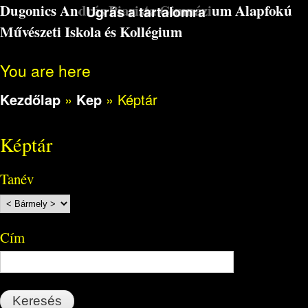
Dugonics András Piarista Gimnázium Alapfokú
Ugrás a tartalomra
Művészeti Iskola és Kollégium
You are here
Kezdőlap
»
Kep
»
Képtár
Képtár
Tanév
Cím