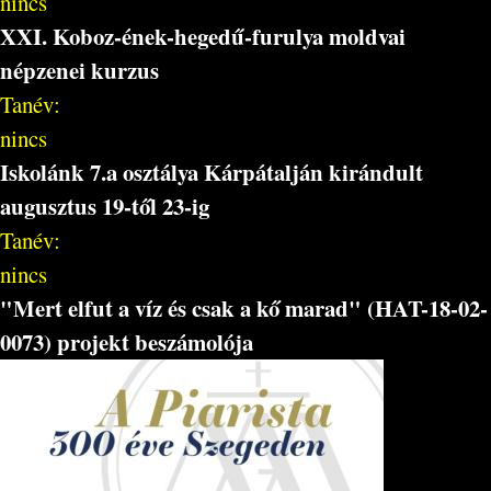
nincs
XXI. Koboz-ének-hegedű-furulya moldvai
népzenei kurzus
Tanév:
nincs
Iskolánk 7.a osztálya Kárpátalján kirándult
augusztus 19-től 23-ig
Tanév:
nincs
"Mert elfut a víz és csak a kő marad" (HAT-18-02-
0073) projekt beszámolója