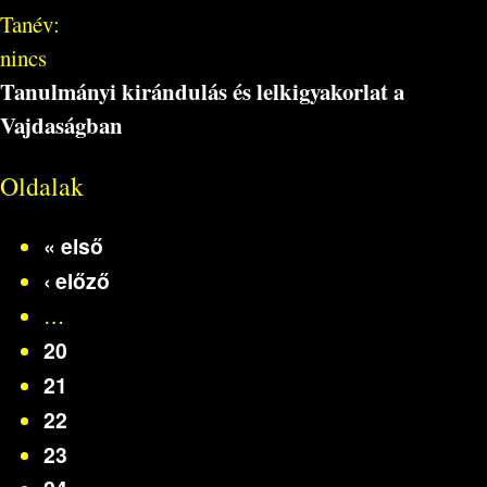
Tanév:
nincs
Tanulmányi kirándulás és lelkigyakorlat a
Vajdaságban
Oldalak
« első
‹ előző
…
20
21
22
23