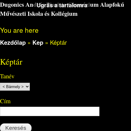
Dugonics András Piarista Gimnázium Alapfokú
Ugrás a tartalomra
Művészeti Iskola és Kollégium
You are here
Kezdőlap
»
Kep
»
Képtár
Képtár
Tanév
Cím