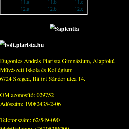
Dugonics András Piarista Gimnázium, Alapfokú
Művészeti Iskola és Kollégium
6724 Szeged, Bálint Sándor utca 14.
OM azonosító: 029752
Adószám: 19082435-2-06
Telefonszám: 62/549-090
Mobiltelefon: +36305356290