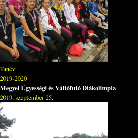
Tanév:
2019-2020
Megyei Ügyességi és Váltófutó Diákolimpia
2019. szeptember 25.