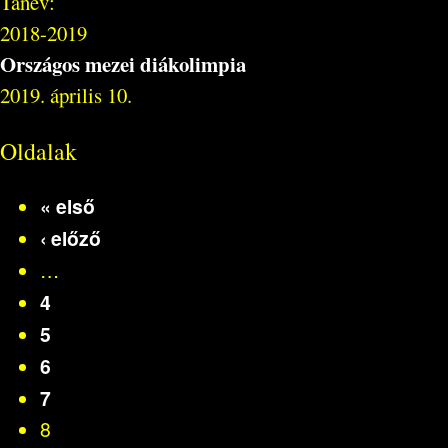
Tanév:
2018-2019
Országos mezei diákolimpia
2019. április 10.
Oldalak
« első
‹ előző
…
4
5
6
7
8