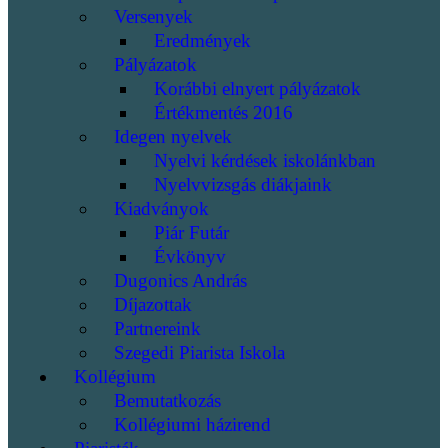
Versenyek
Eredmények
Pályázatok
Korábbi elnyert pályázatok
Értékmentés 2016
Idegen nyelvek
Nyelvi kérdések iskolánkban
Nyelvvizsgás diákjaink
Kiadványok
Piár Futár
Évkönyv
Dugonics András
Díjazottak
Partnereink
Szegedi Piarista Iskola
Kollégium
Bemutatkozás
Kollégiumi házirend