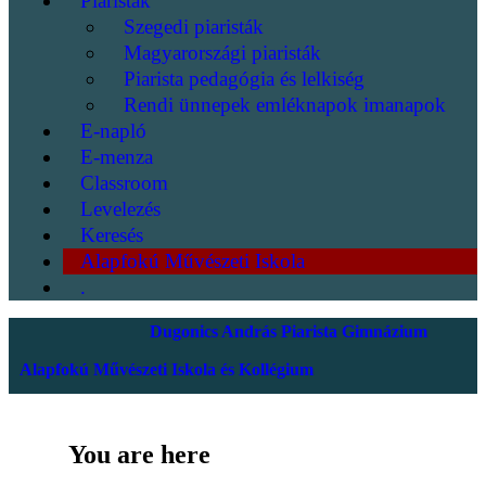
Piaristák
Szegedi piaristák
Magyarországi piaristák
Piarista pedagógia és lelkiség
Rendi ünnepek emléknapok imanapok
E-napló
E-menza
Classroom
Levelezés
Keresés
Alapfokú Művészeti Iskola
.
Dugonics András Piarista Gimnázium
Alapfokú Művészeti Iskola és Kollégium
You are here