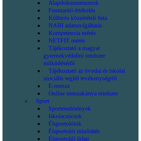
Alapdokumentumok
Fenntartói értékelés
Különös közzétételi lista
NAIH adatszolgáltatás
Kompetencia mérés
NETFIT mérés
Tájékoztató a magyar
gyermekvédelmi rendszer
működéséről
Tájékoztató az óvodai és iskolai
szociális segítő tevékenységről
E-menza
Online menzakártya rendszer
Sport
Sporteredmények
Iskolacsúcsok
Élsportolóink
Élsportolói minősítés
Élsportolói űrlap