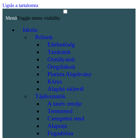
Ugrás a tartalomra
Menü
Toggle menu visibility
Iskola
Rólunk
Elérhetőség
Tanáraink
Osztályaink
Öregdiákok
Piarista Alapítvány
Kórus
Alapító oklevél
Tájékoztatók
A tanév rendje
Teremrend
Csengetési rend
Alaprajz
Fogadóóra