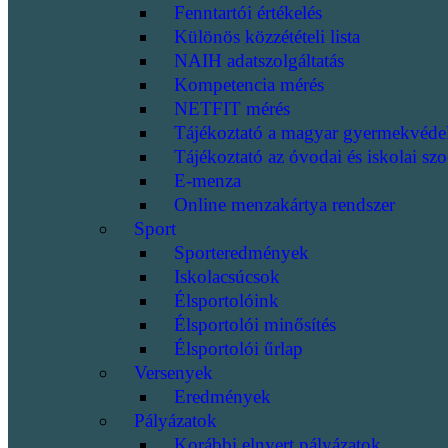
Fenntartói értékelés
Különös közzétételi lista
NAIH adatszolgáltatás
Kompetencia mérés
NETFIT mérés
Tájékoztató a magyar gyermekvéde
Tájékoztató az óvodai és iskolai szo
E-menza
Online menzakártya rendszer
Sport
Sporteredmények
Iskolacsúcsok
Élsportolóink
Élsportolói minősítés
Élsportolói űrlap
Versenyek
Eredmények
Pályázatok
Korábbi elnyert pályázatok