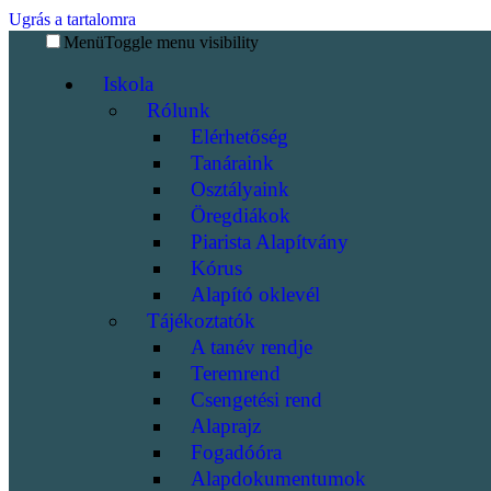
Ugrás a tartalomra
Menü
Toggle menu visibility
Iskola
Rólunk
Elérhetőség
Tanáraink
Osztályaink
Öregdiákok
Piarista Alapítvány
Kórus
Alapító oklevél
Tájékoztatók
A tanév rendje
Teremrend
Csengetési rend
Alaprajz
Fogadóóra
Alapdokumentumok