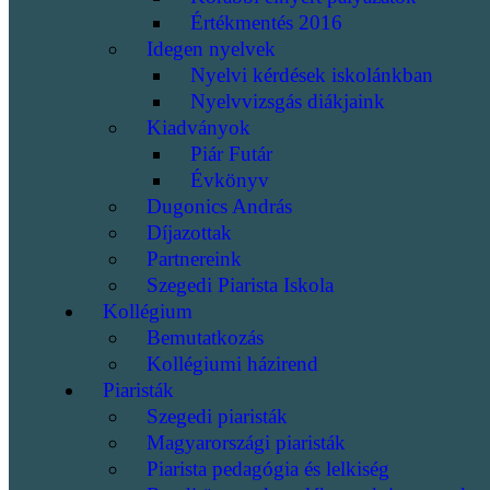
Értékmentés 2016
Idegen nyelvek
Nyelvi kérdések iskolánkban
Nyelvvizsgás diákjaink
Kiadványok
Piár Futár
Évkönyv
Dugonics András
Díjazottak
Partnereink
Szegedi Piarista Iskola
Kollégium
Bemutatkozás
Kollégiumi házirend
Piaristák
Szegedi piaristák
Magyarországi piaristák
Piarista pedagógia és lelkiség