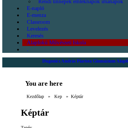
Rendi ünnepek emléknapok imanapok
E-napló
E-menza
Classroom
Levelezés
Keresés
Alapfokú Művészeti Iskola
.
Dugonics András Piarista Gimnázium Alapfo
You are here
Kezdőlap
»
Kep
»
Képtár
Képtár
Tanév