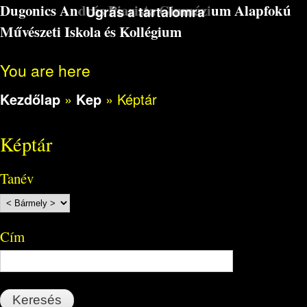
Dugonics András Piarista Gimnázium Alapfokú
Ugrás a tartalomra
Művészeti Iskola és Kollégium
You are here
Kezdőlap
»
Kep
»
Képtár
Képtár
Tanév
Cím