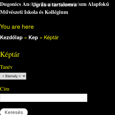
Dugonics András Piarista Gimnázium Alapfokú
Ugrás a tartalomra
Művészeti Iskola és Kollégium
You are here
Kezdőlap
»
Kep
»
Képtár
Képtár
Tanév
Cím