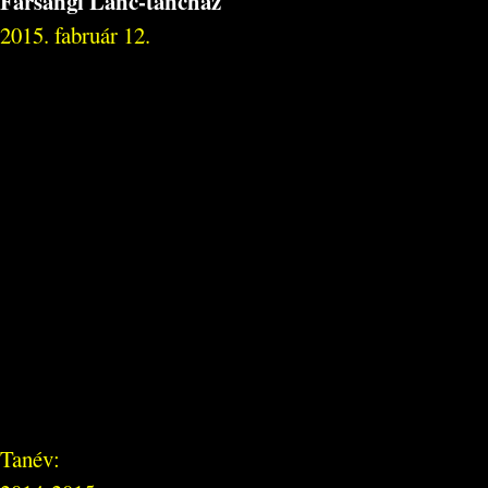
Farsangi Lánc-táncház
2015. fabruár 12.
Tanév: