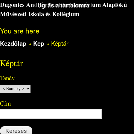
Dugonics András Piarista Gimnázium Alapfokú
Ugrás a tartalomra
Művészeti Iskola és Kollégium
You are here
Kezdőlap
»
Kep
»
Képtár
Képtár
Tanév
Cím